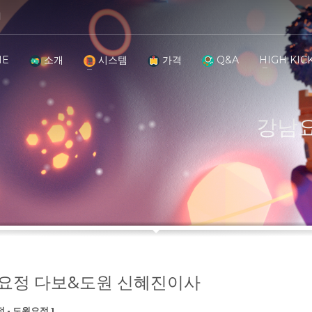
의
ME
HIGH KIC
소개
시스템
가격
Q&A
강남요
요정 다보&도원 신혜진이사
 - 도원요정 ]