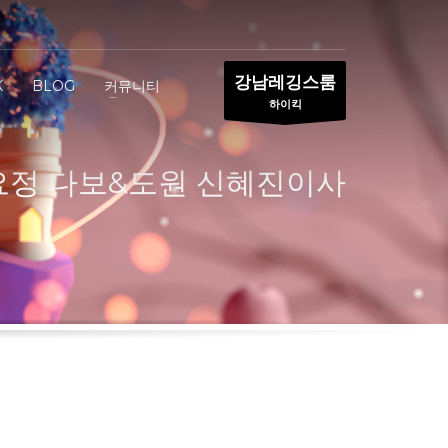
강남레깅스룸
K
BLOG
커뮤니티
하이킥
정 다보&도원 신혜진이사