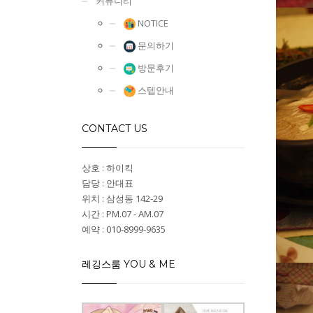
커뮤니티
NOTICE
문의하기
방문후기
스텝안내
CONTACT US
상호 : 하이킥
담당 : 안대표
위치 : 삼성동 142-29
시간 : PM.07 - AM.07
예약 : 010-8999-9635
레깅스룸 YOU & ME