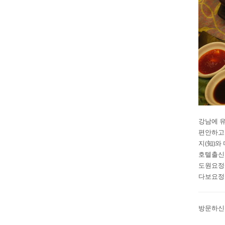
강남에 유
편안하고 
지(知)와
호텔출신의
도원요정
다보요정
방문하신 