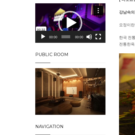
동
강남속의 
영
상
요정이란
플
레
한국 전
00:00
00:00
이
전통한옥
어
PUBLIC ROOM
NAVIGATION